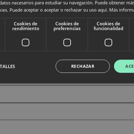
 datos necesarios para estudiar su navegación. Puede obtener má
okies. Puede aceptar o aceptar o rechazar su uso aquí.
Más inform
Cookies de
Cookies de
Cookies de
rendimiento
preferencias
funcionalidad
TALLES
RECHAZAR
ACE
ontracte
ente necesarias
Cookies de rendimiento
Cookies de preferencias
Cookie
Cookies no clasificadas
ente necesarias permiten la funcionalidad principal del sitio web, como el inicio de ses
l sitio web no se puede utilizar correctamente sin las cookies estrictamente necesarias.
dor
/
Dominio
Vencimiento
Descripción