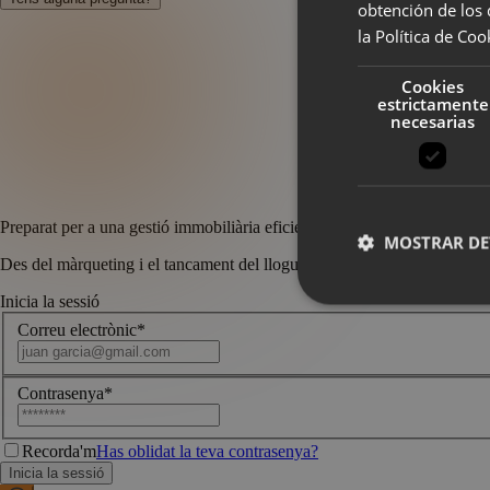
obtención de los
la Política de Co
Cookies
estrictamente
necesarias
Preparat per a una gestió immobiliària eficient?
MOSTRAR DE
Des del màrqueting i el tancament del lloguer fins a la finalització del c
Inicia la sessió
Correu electrònic
*
Cookies estrictam
Contrasenya
*
Las cookies estrictam
gestión de cuentas. E
Recorda'm
Has oblidat la teva contrasenya?
Nombre
Provee
Inicia la sessió