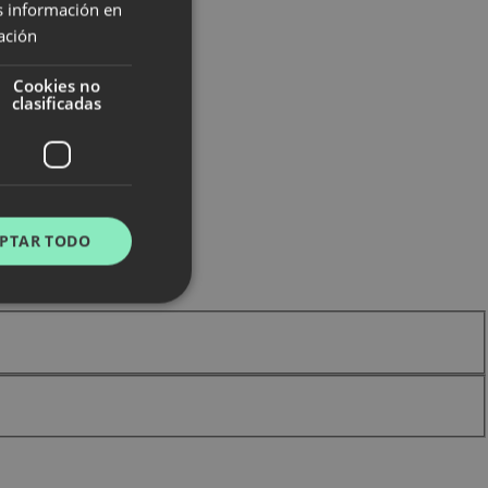
s información en
ación
Cookies no
clasificadas
PTAR TODO
s de funcionalidad
ión de usuario y la