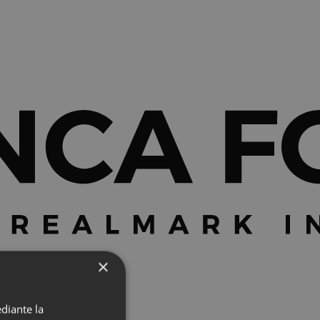
×
diante la